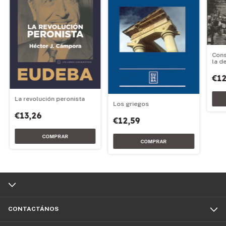
Cons
la d
1989
€12
La revolución peronista
Los griegos
€13,26
€12,59
CONTACTÁNOS