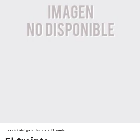
Inicio
>
Catalogo
>
Historia
>
El treinta