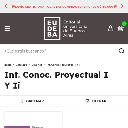
🚚 ENVÍO GRATIS PARA TODAS LAS COMPRAS SUPERIORES A $ 40.000 🚚
0
Inicio
>
Catalogo
>
Uba Xxi
>
Int. Conoc. Proyectual I Y Ii
Int. Conoc. Proyectual I
Y Ii
ORDENAR
FILTRAR