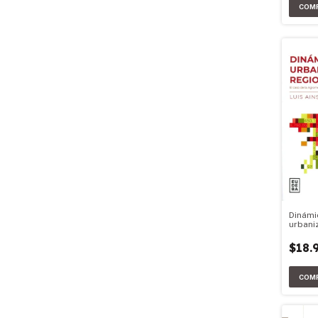
Dinámi
urbani
difusa
$18.