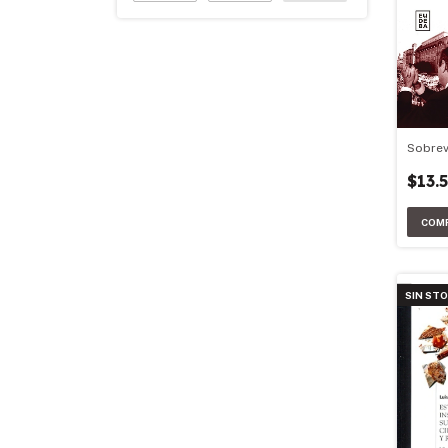
Sobrev
$13.
SIN ST