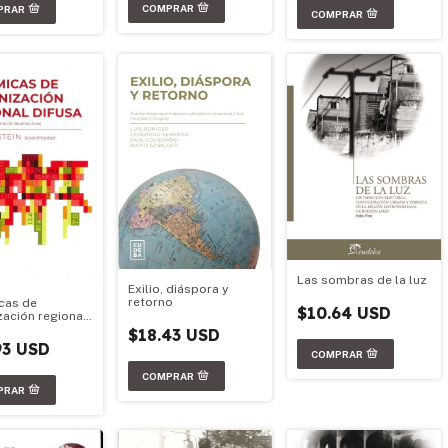
Las sombras de la luz
Exilio, diáspora y
retorno
cas de
$10.64 USD
zación regional
$18.43 USD
93 USD