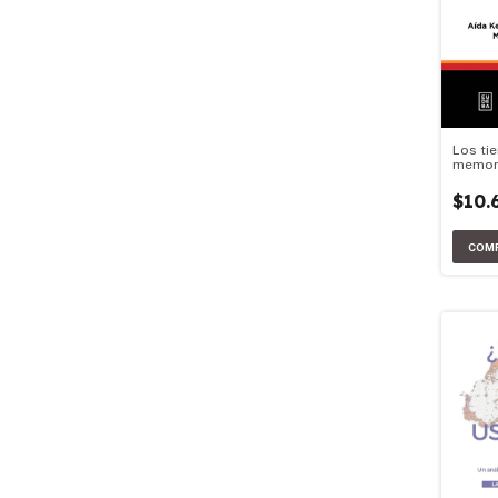
Los ti
memori
agenda
Argenti
$10.