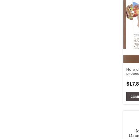
Hora d
proces
acumul
de tra
$17.