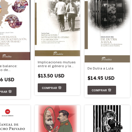
Implicaciones mutuas
entre el género y la
e balance:
De Dutra a Lula
migración
o de
ación, mercado
$13.50 USD
$14.93 USD
bajo y bienestar
86 USD