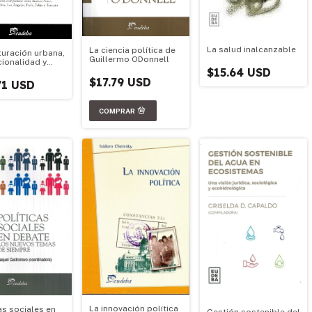
La salud inalcanzable
La ciencia política de
turación urbana,
Guillermo ODonnell
cionalidad y
$15.64 USD
tabilidad de
$17.79 USD
es
71 USD
olitanas y
es dif
La innovación política
as sociales en