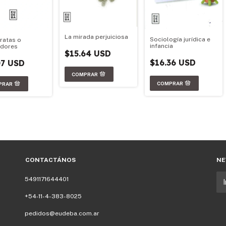
La mirada perjuiciosa
Sociología jurídica e
ratas o
infancia
adores
$15.64 USD
$16.36 USD
07 USD
CONTACTÁNOS
NE
5491171644401
+54-11-4-383-8025
pedidos@eudeba.com.ar