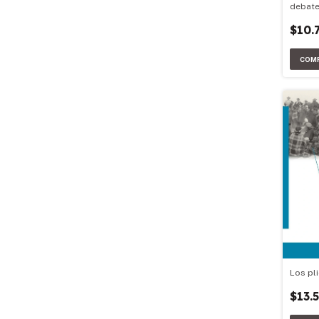
debat
$10.
Los pli
$13.