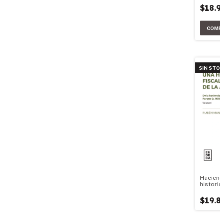
$18.
SIN ST
Hacien
histori
financi
argent
$19.