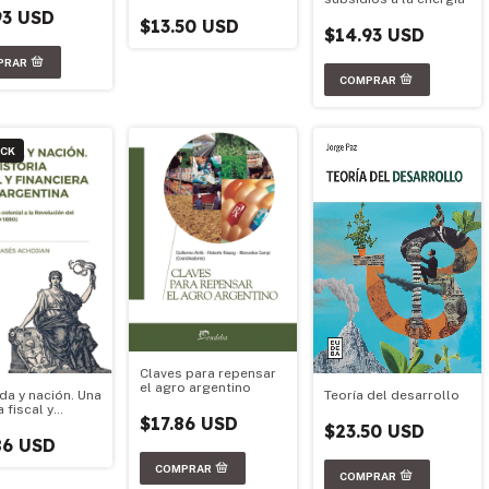
93 USD
$13.50 USD
$14.93 USD
OCK
Claves para repensar
el agro argentino
Teoría del desarrollo
da y nación. Una
a fiscal y
$17.86 USD
era de la
$23.50 USD
ina
86 USD