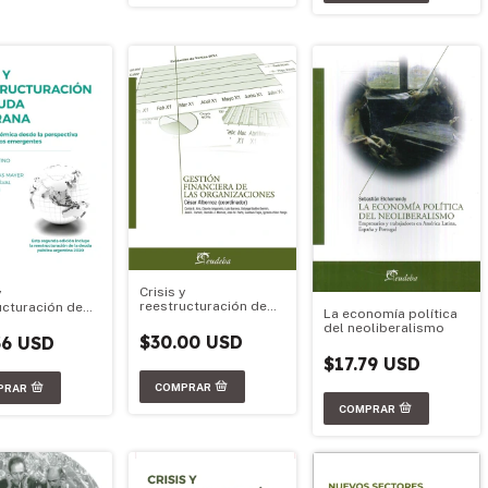
Crisis y
y
reestructuración de
ucturación de
La economía política
deuda soberana
soberana (2da
del neoliberalismo
n)
$30.00 USD
36 USD
$17.79 USD