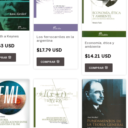
th a Keynes
Los ferrocarriles en la
argentina
Economía, ética y
43 USD
ambiente
$17.79 USD
$14.21 USD