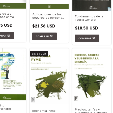
a de las
Aplicaciones de los
Fundamentos de la
ones entre
seguros de personas
Teoría General
na y el FMI
a la gestión actuarial
93 USD
$21.36 USD
$18.50 USD
SIN STOCK
ing
rdinario
Precios, tarifas y
Economía Pyme
subsidios a la energía