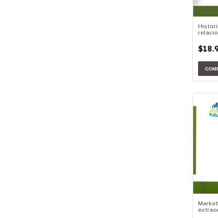
Histori
relaci
Argenti
$18.
Market
extrao