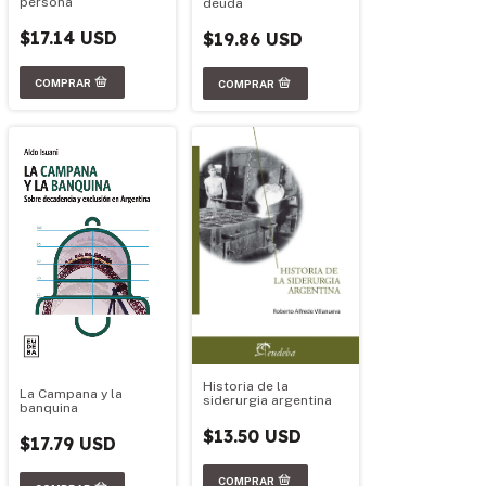
persona
deuda
$17.14 USD
$19.86 USD
Historia de la
La Campana y la
siderurgia argentina
banquina
$13.50 USD
$17.79 USD