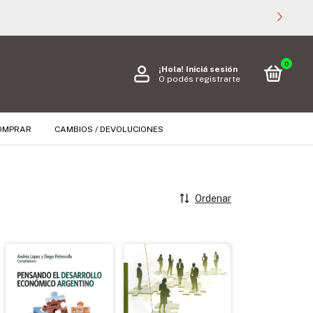
0
¡Hola!
Iniciá sesión
O podés registrarte
OMPRAR
CAMBIOS / DEVOLUCIONES
Ordenar