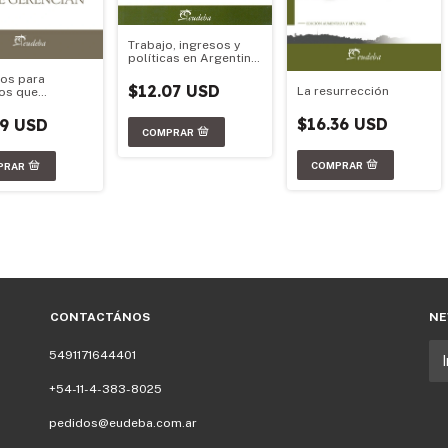
Trabajo, ingresos y
políticas en Argentina:
contribuciones para
os para
pensar el siglo XXI
$12.07 USD
La resurrección
os que
ian
$16.36 USD
79 USD
CONTACTÁNOS
NE
5491171644401
+54-11-4-383-8025
pedidos@eudeba.com.ar