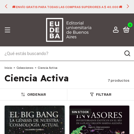
🚚 ENVÍO GRATIS PARA TODAS LAS COMPRAS SUPERIORES A $ 40.000 🚚
0
Inicio
>
Colecciones
>
Ciencia Activa
Ciencia Activa
7 productos
ORDENAR
FILTRAR
SIN STOCK