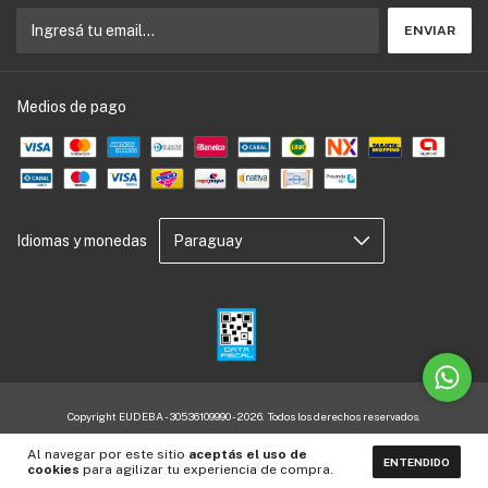
Medios de pago
Idiomas y monedas
Copyright EUDEBA - 30536109990 - 2026. Todos los derechos reservados.
Defensa de las y los consumidores. Para reclamos
ingresá acá.
Al navegar por este sitio
aceptás el uso de
ENTENDIDO
Botón de arrepentimiento
cookies
para agilizar tu experiencia de compra.