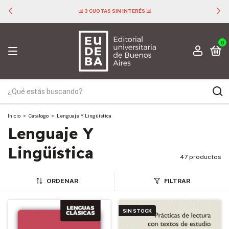
📊 3 CUOTAS SIN INTERÉS 📊
0
Inicio
>
Catalogo
>
Lenguaje Y Lingüística
Lenguaje Y
Lingüística
47 productos
ORDENAR
FILTRAR
SIN STOCK