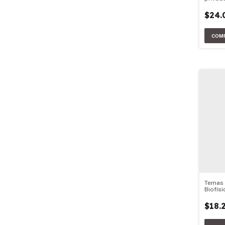
$24.
Temas
Biofís
$18.