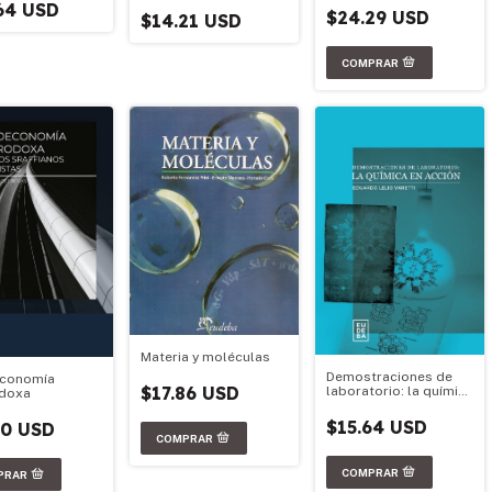
64 USD
$24.29 USD
$14.21 USD
Materia y moléculas
Demostraciones de
economía
$17.86 USD
laboratorio: la química
odoxa
en acción
$15.64 USD
50 USD