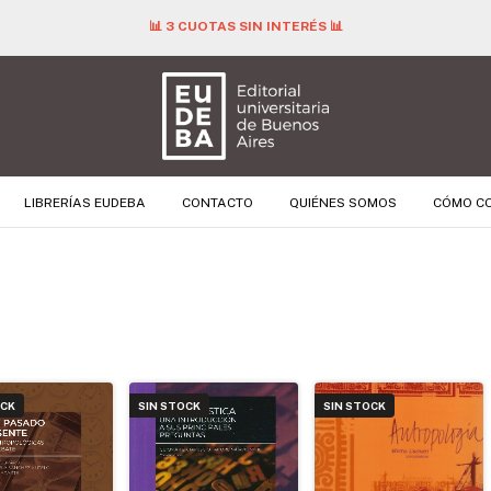
📊 3 CUOTAS SIN INTERÉS 📊
LIBRERÍAS EUDEBA
CONTACTO
QUIÉNES SOMOS
CÓMO C
OCK
SIN STOCK
SIN STOCK