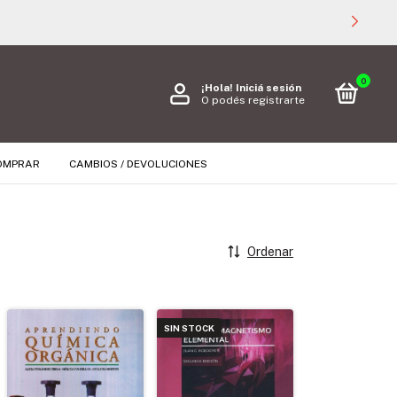
0
¡Hola!
Iniciá sesión
O podés registrarte
OMPRAR
CAMBIOS / DEVOLUCIONES
Ordenar
SIN STOCK