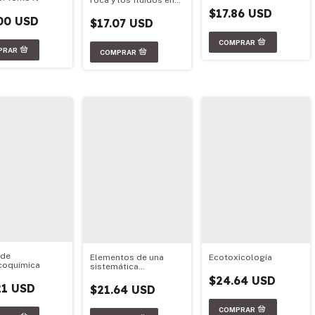
roca y los fluidos en
reservorios de
$17.86 USD
petróleo
00 USD
$17.07 USD
 de
Elementos de una
Ecotoxicología
icoquímica
sistemática
filogenética
$24.64 USD
21 USD
$21.64 USD