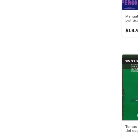
Manual
polític
$14.
SIN ST
Temas 
del es
lengua