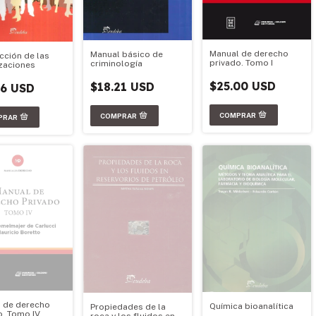
Manual de derecho
Manual básico de
cción de las
privado. Tomo I
criminología
zaciones
$25.00 USD
$18.21 USD
86 USD
 de derecho
Química bioanalítica
Propiedades de la
o. Tomo IV