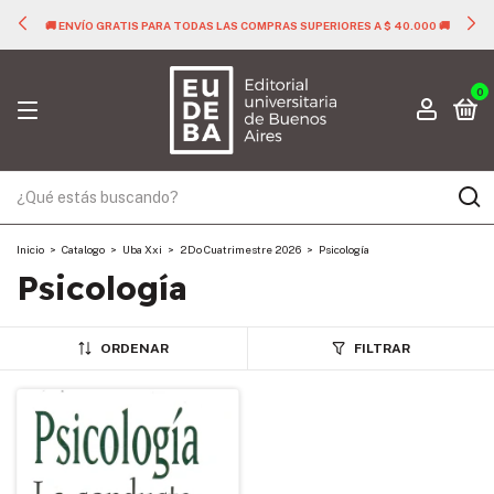
🚚 ENVÍO GRATIS PARA TODAS LAS COMPRAS SUPERIORES A $ 40.000 🚚
0
Inicio
>
Catalogo
>
Uba Xxi
>
2Do Cuatrimestre 2026
>
Psicología
Psicología
ORDENAR
FILTRAR