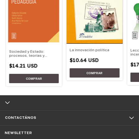
La innovación política
Lecc
Sociedad y Estado:
ince
procesos, teorías y
$10.64 USD
pedagogía
$17
$14.21 USD
CONTACTÁNOS
NEWSLETTER