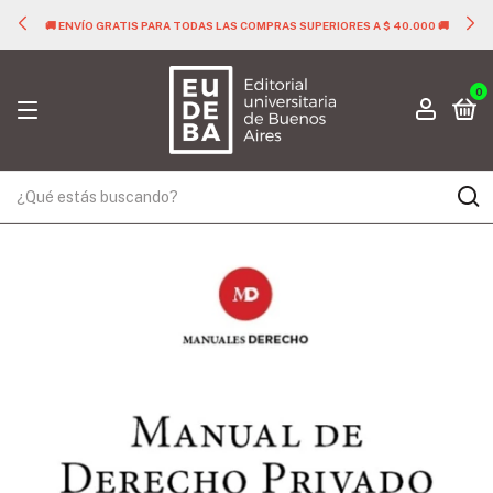
🚚 ENVÍO GRATIS PARA TODAS LAS COMPRAS SUPERIORES A $ 40.000 🚚
0