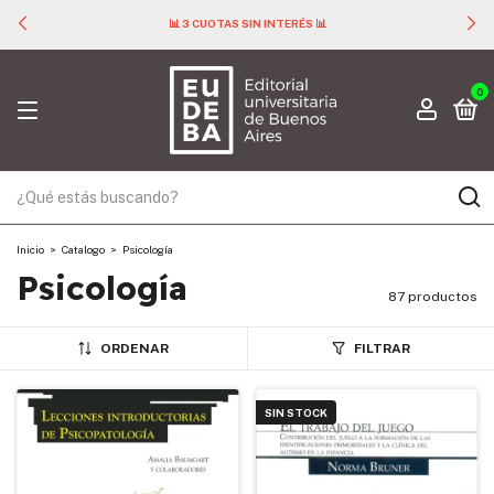
📊 3 CUOTAS SIN INTERÉS 📊
0
Inicio
>
Catalogo
>
Psicología
Psicología
87 productos
ORDENAR
FILTRAR
SIN STOCK