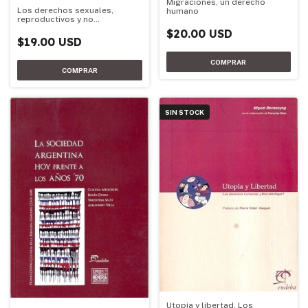
Migraciones, un derecho
Los derechos sexuales,
humano
reproductivos y no
reproductivos, incluido el
$20.00 USD
derecho al aborto, como
$19.00 USD
derecho
SIN STOCK
Utopía y libertad. Los