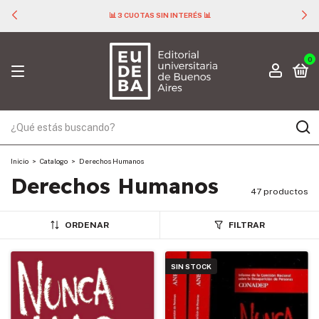
📊 3 CUOTAS SIN INTERÉS 📊
0
Inicio
>
Catalogo
>
Derechos Humanos
Derechos Humanos
47 productos
ORDENAR
FILTRAR
SIN STOCK