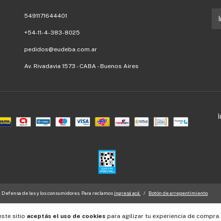
5491171644401
+54-11-4-383-8025
pedidos@eudeba.com.ar
Av. Rivadavia 1573 - CABA - Buenos Aires
Defensa de las y los consumidores. Para reclamos
ingresá acá.
/
Botón de arrepentimiento
este sitio
aceptás el uso de cookies
para agilizar tu experiencia de compra.