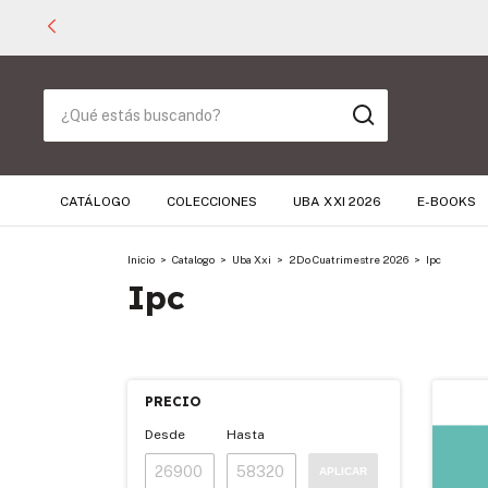
CATÁLOGO
COLECCIONES
UBA XXI 2026
E-BOOKS
Inicio
>
Catalogo
>
Uba Xxi
>
2Do Cuatrimestre 2026
>
Ipc
Ipc
PRECIO
Desde
Hasta
APLICAR