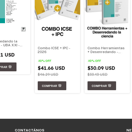
edando la
 - UBA XXI -
Combo ICSE + IPC -
Combo Herramientas
l Oficial 2026
2026
+ Desenredando -
21 USD
2026
-
10
%
OFF
-
10
%
OFF
$41.66 USD
$30.09 USD
$46.29 USD
$33.43 USD
CONTACTÁNOS
NE