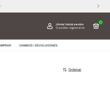

0
¡Hola!
Iniciá sesión
O podés registrarte
OMPRAR
CAMBIOS / DEVOLUCIONES
Ordenar