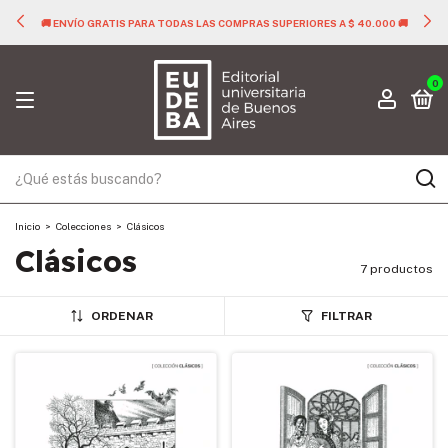
🚚 ENVÍO GRATIS PARA TODAS LAS COMPRAS SUPERIORES A $ 40.000 🚚
0
Inicio
>
Colecciones
>
Clásicos
Clásicos
7 productos
ORDENAR
FILTRAR