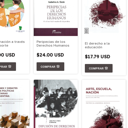
Peripecias de los
mación a través
El derecho a la
Derechos Humanos
porte
educación
$24.00 USD
00 USD
$17.79 USD