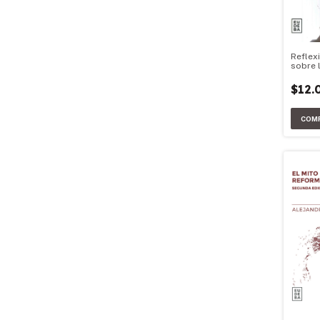
Reflex
sobre l
univers
Argent
$12.