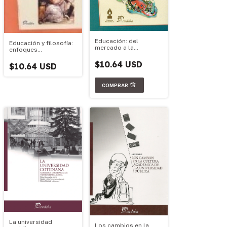
Educación: del
Educación y filosofía:
mercado a la
enfoques
democracia
contemporáneos
$10.64 USD
$10.64 USD
La universidad
Los cambios en la