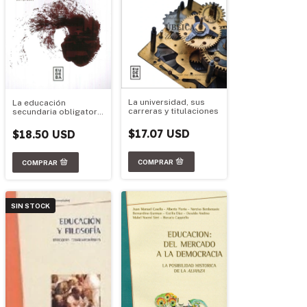
La universidad, sus
La educación
carreras y titulaciones
secundaria obligatoria
en el marco de las
reformas educativas
$17.07 USD
$18.50 USD
nacionales
SIN STOCK