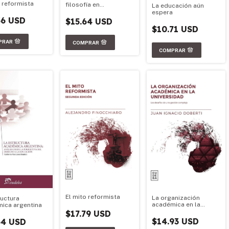
o reformista
filosofía en
La educación aún
perspectiva
espera
36 USD
$15.64 USD
$10.71 USD
El mito reformista
La organización
ructura
académica en la
ica argentina
universidad
$17.79 USD
$14.93 USD
64 USD