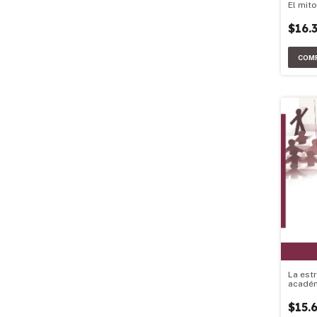
El mit
$16.
La est
académ
$15.