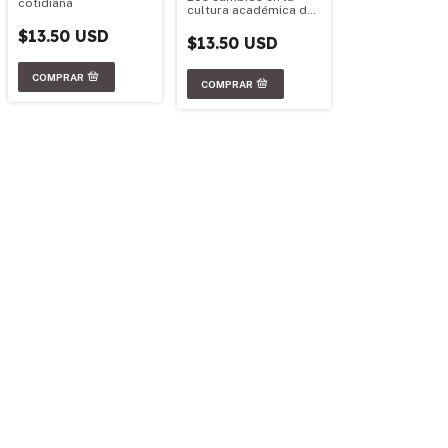
cotidiana
cultura académica de
la universidad pública
$13.50 USD
$13.50 USD