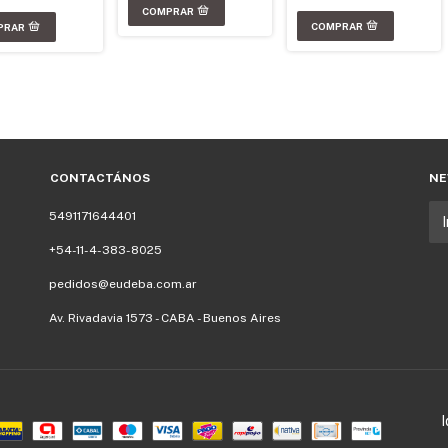
CONTACTÁNOS
NE
5491171644401
+54-11-4-383-8025
pedidos@eudeba.com.ar
Av. Rivadavia 1573 - CABA - Buenos Aires