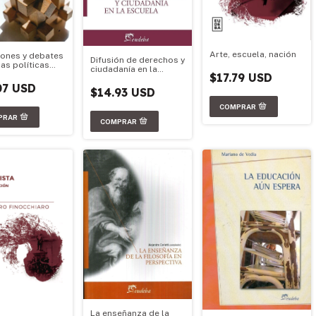
Arte, escuela, nación
iones y debates
Difusión de derechos y
as políticas
ciudadanía en la
itarias en la
$17.79 USD
escuela
ina
07 USD
$14.93 USD
La enseñanza de la