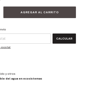
 CP:
CAMBIAR CP
envío
CALCULAR
o postal
ldo y otros
ble del agua en ecosistemas