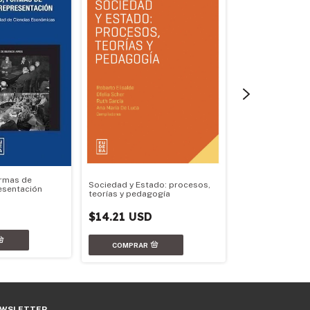
ormas de
Sociedad y Estado: procesos,
esentación
teorías y pedagogía
Geopolítica arg
$14.21 USD
$17.79 USD
WSLETTER