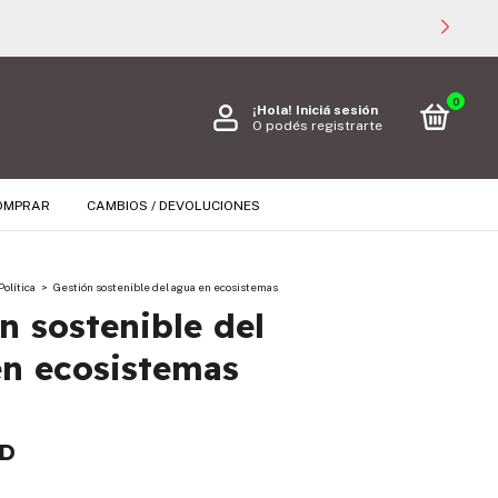

0
¡Hola!
Iniciá sesión
O podés registrarte
OMPRAR
CAMBIOS / DEVOLUCIONES
Política
>
Gestión sostenible del agua en ecosistemas
n sostenible del
en ecosistemas
SD
s