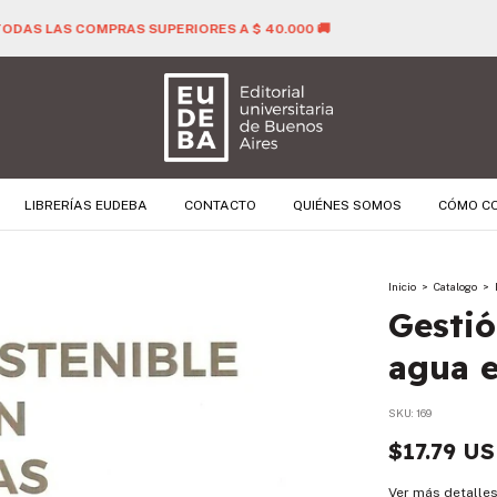
🚚 ENVÍO GRATIS PARA TODAS LAS COMPRAS SUPERIORES A $ 40.000 
LIBRERÍAS EUDEBA
CONTACTO
QUIÉNES SOMOS
CÓMO C
Inicio
>
Catalogo
>
Gestió
agua 
SKU:
169
$17.79 U
Ver más detalle