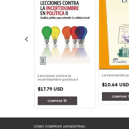
La innovación po
o ciencia
Lecciones contra la
incertidumbre política II
$10.64 US
$17.79 USD
CÓMO COMPRAR (ARGENTINA)