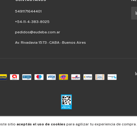
5491171644401
+54-11-4-383-8025
pedidos@eudeba.com.ar
Av. Rivadavia 1573 - CABA - Buenos Aires
Defensa de las y los consumidores. Para reclamos
ingresá acá.
/
Botón de arrepentimiento
este sitio
aceptás el uso de cookies
para agilizar tu experiencia de compra.