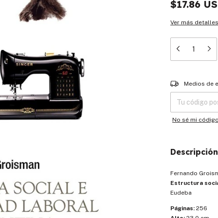
$17.86 U
Ver más detalle
Entregas para el
Medios de 
No sé mi códig
Descripción
Fernando Grois
Estructura soci
Eudeba
Páginas:
256