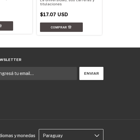
Sociología jurídi
titulaciones
$16.36 USD
$17.07 USD
WSLETTER
Idiomas y monedas