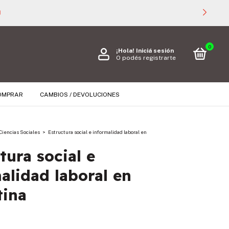

0
¡Hola!
Iniciá sesión
O podés registrarte
OMPRAR
CAMBIOS / DEVOLUCIONES
Ciencias Sociales
>
Estructura social e informalidad laboral en
tura social e
alidad laboral en
tina