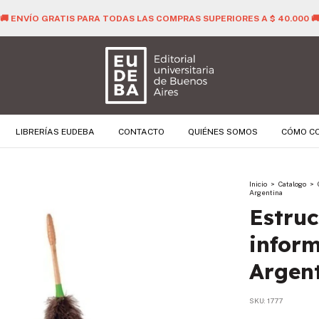
🚚 ENVÍO GRATIS PARA TODAS LAS COMPRAS SUPERIORES A $ 40.000 
LIBRERÍAS EUDEBA
CONTACTO
QUIÉNES SOMOS
CÓMO C
Inicio
>
Catalogo
>
Argentina
Estruc
inform
Argen
SKU:
1777