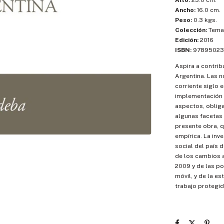
Alto:
23.0 cm.
Ancho:
16.0 cm.
Peso:
0.3 kgs.
Colección:
Temas
Edición:
2016
ISBN:
97895023
Aspira a contribu
Argentina. Las n
corriente siglo e
implementación d
aspectos, obliga
algunas facetas 
presente obra, q
empírica. La inve
social del país 
de los cambios 
2009 y de las pol
móvil, y de la es
trabajo protegid