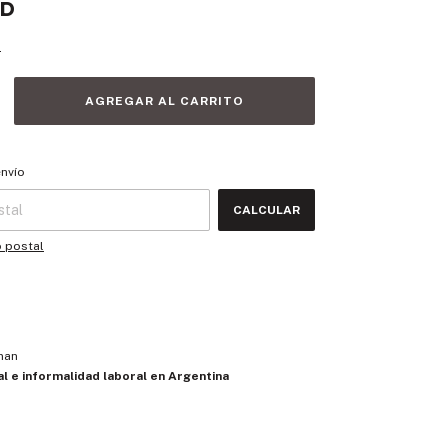
SD
s
 CP:
CAMBIAR CP
envío
CALCULAR
o postal
man
al e informalidad laboral en Argentina