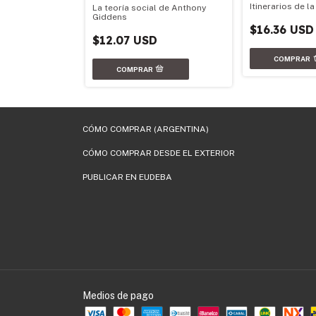
ial Oficial 2025
Itinerarios de 
La teoría social de Anthony
Giddens
$16.36 USD
$12.07 USD
CÓMO COMPRAR (ARGENTINA)
CÓMO COMPRAR DESDE EL EXTERIOR
PUBLICAR EN EUDEBA
Medios de pago