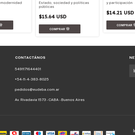
Estado, sociedad y políticas
la modernidad
y participación
públicas
$14.21 USD
$15.64 USD
CONTACTÁNOS
NE
5491171644401
+54-11-4-383-8025
pedidos@eudeba.com.ar
Av. Rivadavia 1573 - CABA - Buenos Aires