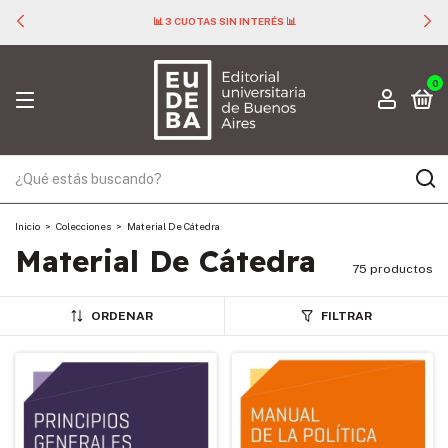
📊 3 CUOTAS SIN INTERÉS 📊
0
Inicio
>
Colecciones
>
Material De Cátedra
Material De Cátedra
75 productos
ORDENAR
FILTRAR