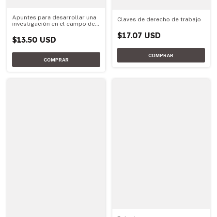
Apuntes para desarrollar una
Claves de derecho de trabajo
investigación en el campo de
la administración y el análisis
$17.07 USD
organizaci
$13.50 USD