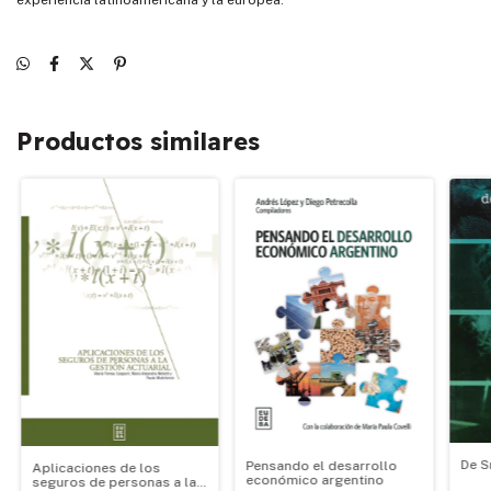
experiencia latinoamericana y la europea.
Productos similares
De S
Pensando el desarrollo
Aplicaciones de los
económico argentino
seguros de personas a la