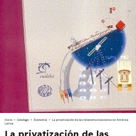
Inicio
>
Catalogo
>
Economía
>
La privatización de las telecomunicaciones en América
Latina
La privatización de las