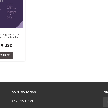
pios generales
echo privado
29 USD
CONTACTÁNOS
NE
5491171644401