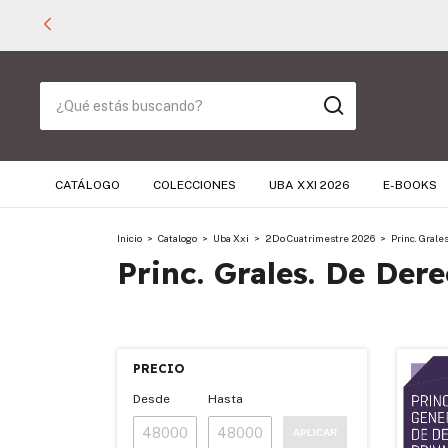
CATÁLOGO
COLECCIONES
UBA XXI 2026
E-BOOKS
Inicio
>
Catalogo
>
Uba Xxi
>
2Do Cuatrimestre 2026
>
Princ. Grale
Princ. Grales. De Der
PRECIO
Desde
Hasta
APLICAR