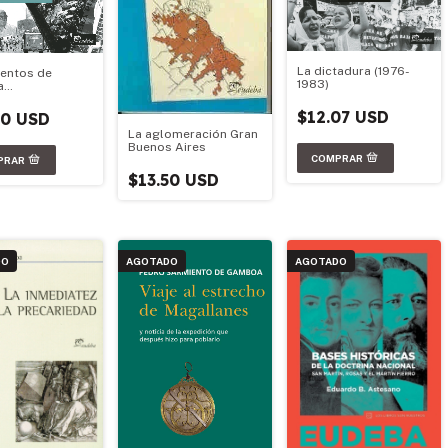
La dictadura (1976-
entos de
1983)
a
ina.1955-1976
$12.07 USD
50 USD
La aglomeración Gran
Buenos Aires
$13.50 USD
DO
AGOTADO
AGOTADO