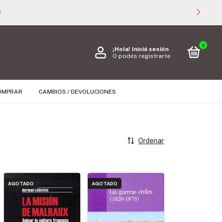

0
¡Hola!
Iniciá sesión
O podés registrarte
OMPRAR
CAMBIOS / DEVOLUCIONES
Ordenar
AGOTADO
AGOTADO