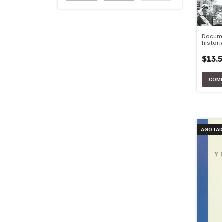
Docum
histori
Argent
$13.
AGOTA