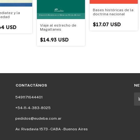
Bases históricas de la
diatez y la
doctrina nacional
iedad
$17.07 USD
Viaje al estrecho de
64 USD
Magallanes
$14.93 USD
CONTACTÁNOS
NE
5491171644401
+54-11-4-383-8025
pedidos@eudeba.com.ar
Av. Rivadavia 1573 - CABA - Buenos Aires