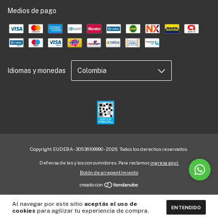
Medios de pago
Idiomas y monedas
Copyright EUDEBA - 30536109990 - 2026. Todos los derechos reservados.
Defensa de las y los consumidores. Para reclamos
ingresa aquí.
Botón de arrepentimiento
Al navegar por este sitio
aceptás el uso de
ENTENDIDO
cookies
para agilizar tu experiencia de compra.