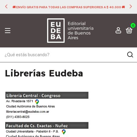
🚚 ENVÍO GRATIS PARA TODAS LAS COMPRAS SUPERIORES A $ 40.000 🚚
0
Librerías Eudeba