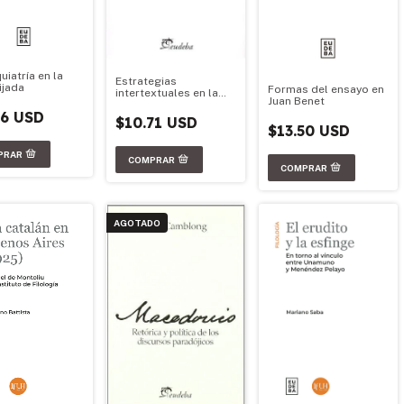
uiatría en la
Estrategias
ijada
Formas del ensayo en
intertextuales en la
Juan Benet
narrativa latina
86 USD
$10.71 USD
$13.50 USD
AGOTADO