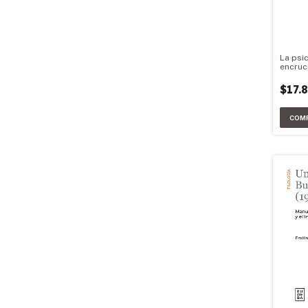
La psiq
encruc
$17.