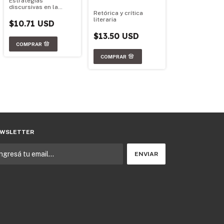
Estrategias
discursivas en la
Retórica y crítica
Grecia Antigua
literaria
$10.71 USD
$13.50 USD
WSLETTER