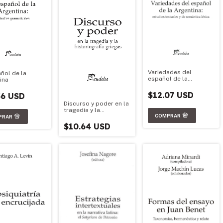
Variedades del
añol de la
español de la
ina
Argentina: estudios
textuales y de
$12.07 USD
36 USD
semántica léxica
Discurso y poder en la
tragedia y la
historiografía griegas
$10.64 USD