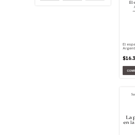
El esp
Argent
$16.