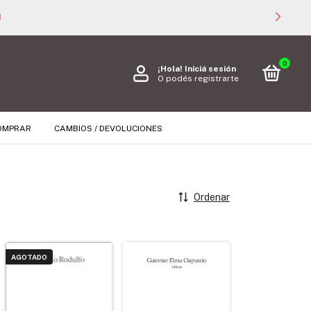

0
¡Hola!
Iniciá sesión
O podés registrarte
OMPRAR
CAMBIOS / DEVOLUCIONES
Ordenar
AGOTADO