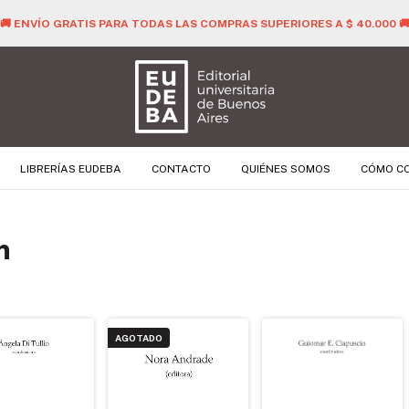
🚚 ENVÍO GRATIS PARA TODAS LAS COMPRAS SUPERIORES A $ 40.000 
LIBRERÍAS EUDEBA
CONTACTO
QUIÉNES SOMOS
CÓMO C
n
AGOTADO