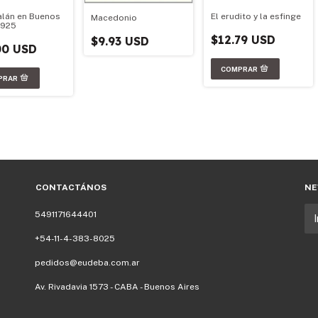
alán en Buenos
El erudito y la esfinge
Macedonio
1925
$12.79 USD
$9.93 USD
00 USD
CONTACTÁNOS
NE
5491171644401
+54-11-4-383-8025
pedidos@eudeba.com.ar
Av. Rivadavia 1573 - CABA - Buenos Aires