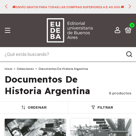
🚚 ENVÍO GRATIS PARA TODAS LAS COMPRAS SUPERIORES A $ 40.000 🚚
0
Inicio
>
Colecciones
>
Documentos De Historia Argentina
Documentos De
Historia Argentina
6 productos
ORDENAR
FILTRAR