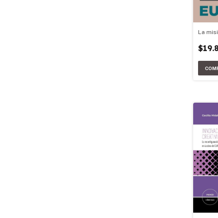
La mis
$19.