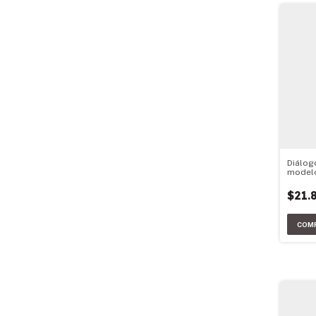
Diálog
modelo
argent
$21.