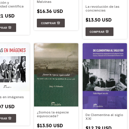
Malvinas
ción y
idad científica
La revolución de las
conciencias
$16.36 USD
21 USD
$13.50 USD
s en imágenes
07 USD
¿Somos la especie
De Clementina al siglo
equivocada?
XXI
$13.50 USD
$12.79 USD