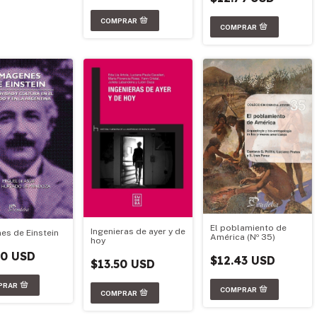
El poblamiento de
Ingenieras de ayer y de
es de Einstein
América (Nº 35)
hoy
50 USD
$12.43 USD
$13.50 USD