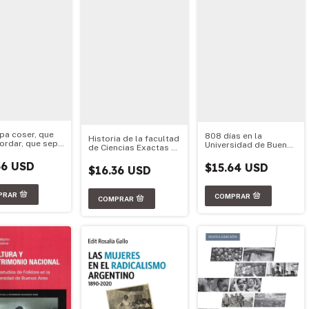
pa coser, que
808 días en la
Historia de la facultad
ordar, que sepa
Universidad de Buenos
de Ciencias Exactas y
a puerta para ir
Aires
Naturales
iversidad
36 USD
$15.64 USD
$16.36 USD