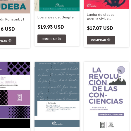
Lucha de clases,
Los viajes del Beagle
guerra civil y
ión Ponsonby I
genocidio en la
$19.93 USD
Argentina, 1973-1983
$17.07 USD
86 USD