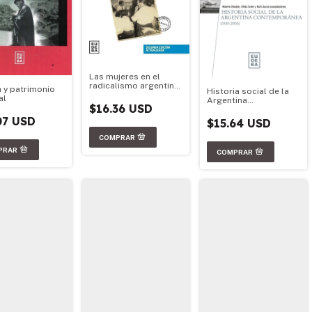
Las mujeres en el
radicalismo argentino
a y patrimonio
Historia social de la
1890-2020
al
Argentina
$16.36 USD
contemporánea (1930-
2003)
07 USD
$15.64 USD