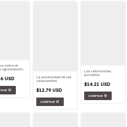
os sobre el
 agroindustrial
Los reformistas
ino
porteños
La universidad de las
86 USD
catacumbas.
$14.21 USD
$12.79 USD