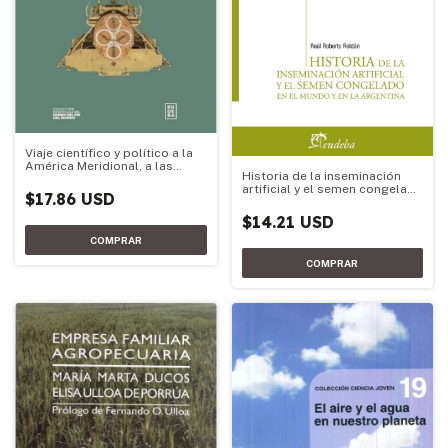
Viaje científico y político a la
América Meridional, a las
Historia de la inseminación
costas del mar Pacífico y a las
artificial y el semen congelado
islas Mar
$17.86 USD
en el mundo y en la Argentina
$14.21 USD