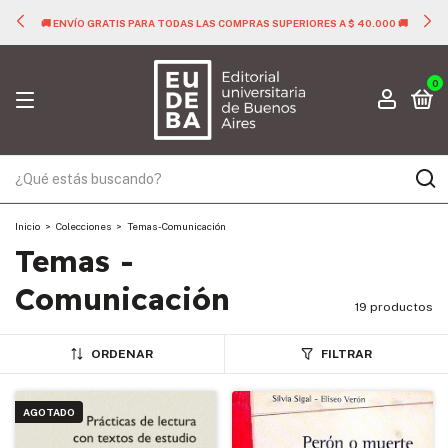
S COMPRAS SUPERIORES A $ 40.000 🚚
🚚 ENVÍO GRATIS PARA TODAS LA
0
Inicio
>
Colecciones
>
Temas - Comunicación
Temas -
Comunicación
19 productos
ORDENAR
FILTRAR
AGOTADO