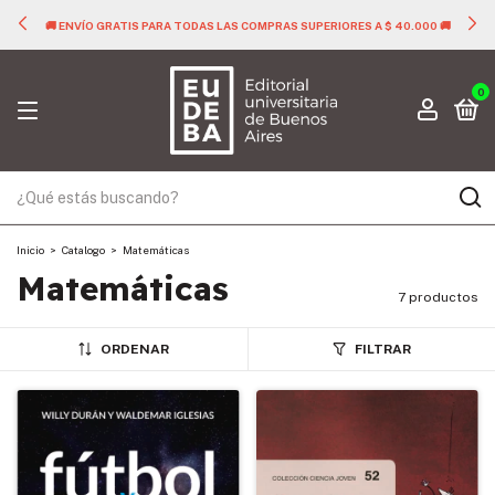
🚚 ENVÍO GRATIS PARA TODAS LAS COMPRAS SUPERIORES A $ 40.000 🚚
0
Inicio
>
Catalogo
>
Matemáticas
Matemáticas
7 productos
ORDENAR
FILTRAR