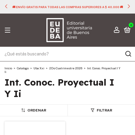
🚚 ENVÍO GRATIS PARA TODAS LAS COMPRAS SUPERIORES A $ 40.000 🚚
0
Inicio
>
Catalogo
>
Uba Xxi
>
2Do Cuatrimestre 2026
>
Int. Conoc. Proyectual I Y
Ii
Int. Conoc. Proyectual I
Y Ii
ORDENAR
FILTRAR