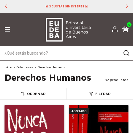
📊 3 CUOTAS SIN INTERÉS 📊
0
Inicio
>
Colecciones
>
Derechos Humanos
Derechos Humanos
32 productos
ORDENAR
FILTRAR
AGOTADO