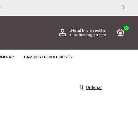

0
¡Hola!
Iniciá sesión
O podés registrarte
OMPRAR
CAMBIOS / DEVOLUCIONES
Ordenar