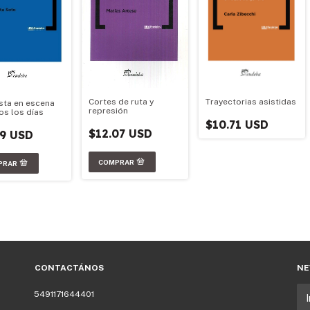
Cortes de ruta y
Trayectorias asistidas
sta en escena
represión
os los días
$10.71 USD
$12.07 USD
79 USD
CONTACTÁNOS
NE
5491171644401