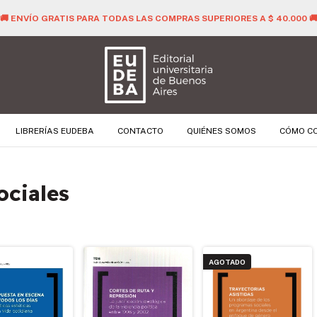
🚚 ENVÍO GRATIS PARA TODAS LAS COMPRAS SUPERIORES A $ 40.000 
LIBRERÍAS EUDEBA
CONTACTO
QUIÉNES SOMOS
CÓMO C
ociales
AGOTADO