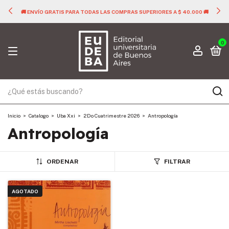
🚚 ENVÍO GRATIS PARA TODAS LAS COMPRAS SUPERIORES A $ 40.000 🚚
0
Inicio
>
Catalogo
>
Uba Xxi
>
2Do Cuatrimestre 2026
>
Antropología
Antropología
ORDENAR
FILTRAR
AGOTADO