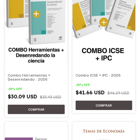
Combo Herramientas +
Combo ICSE + IPC - 2026
Desenredando - 2026
-
10
%
OFF
-
10
%
OFF
$41.66 USD
$46.29 USD
$30.09 USD
$33.43 USD