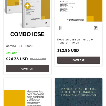
Debates para un mundo en
transformación
Combo ICSE - 2026
$12.86 USD
-
10
%
OFF
$24.36 USD
$27.07 USD