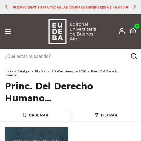
🚚 ENVÍO GRATIS PARA TODAS LAS COMPRAS SUPERIORES A $ 40.000 🚚
0
Inicio
>
Catalogo
>
Uba Xxi
>
2Do Cuatrimestre 2026
>
Princ. Del Derecho
Humano...
Princ. Del Derecho
Humano...
ORDENAR
FILTRAR