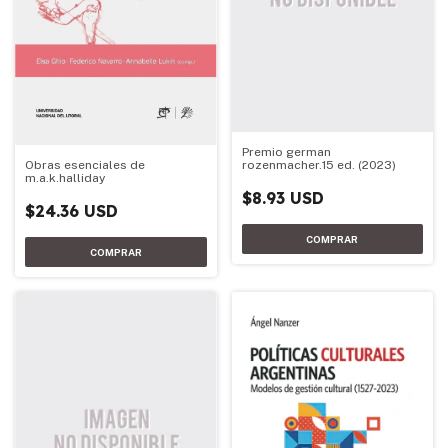
Premio german
rozenmacher.15 ed. (2023)
Obras esenciales de
m.a.k.halliday
$8.93 USD
$24.36 USD