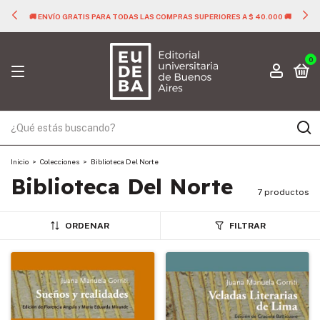
🚚 ENVÍO GRATIS PARA TODAS LAS COMPRAS SUPERIORES A $ 40.000 🚚
0
Inicio
>
Colecciones
>
Biblioteca Del Norte
Biblioteca Del Norte
7 productos
ORDENAR
FILTRAR