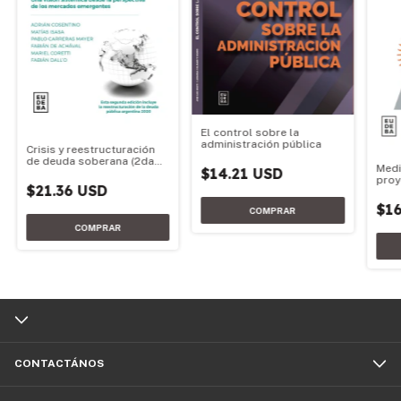
El control sobre la
administración pública
Crisis y reestructuración
de deuda soberana (2da
Medi
$14.21 USD
edición)
proy
$21.36 USD
$16
CONTACTÁNOS