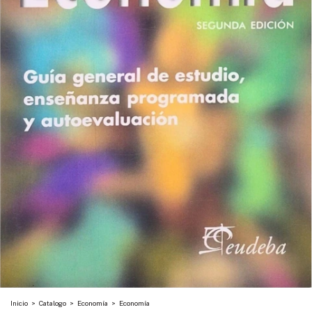
Inicio
>
Catalogo
>
Economía
>
Economía