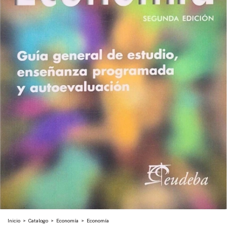
Inicio
>
Catalogo
>
Economía
>
Economía