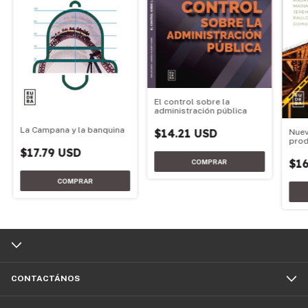
El control sobre la
administración pública
La Campana y la banquina
$14.21 USD
Nuev
prod
econ
$17.79 USD
$16
CONTACTÁNOS