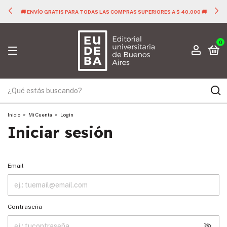
🚚 ENVÍO GRATIS PARA TODAS LAS COMPRAS SUPERIORES A $ 40.000 🚚
0
Inicio
>
Mi Cuenta
>
Login
Iniciar sesión
Email
Contraseña