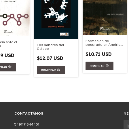
Formación de
cia ante el
posgrado en América
Los saberes del
o
Latina
Odiseo
$10.71 USD
79 USD
$12.07 USD
CONTACTÁNOS
NE
5491171644401