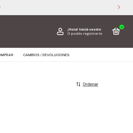

0
¡Hola!
Iniciá sesión
O podés registrarte
OMPRAR
CAMBIOS / DEVOLUCIONES
Ordenar