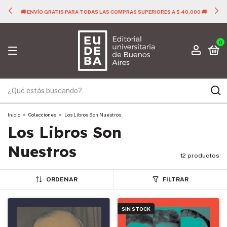
🚚 ENVÍO GRATIS PARA TODAS LAS COMPRAS SUPERIORES A $ 40.000 🚚
0
Inicio
>
Colecciones
>
Los Libros Son Nuestros
Los Libros Son
Nuestros
12 productos
ORDENAR
FILTRAR
SIN STOCK