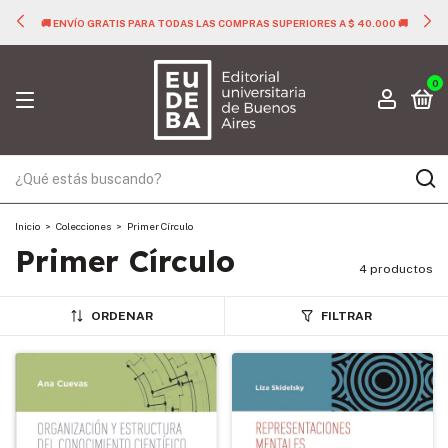
🚚 ENVÍO GRATIS PARA TODAS LAS COMPRAS SUPERIORES A $ 40.000 🚚
0
Inicio
>
Colecciones
>
Primer Círculo
Primer Círculo
4 productos
ORDENAR
FILTRAR