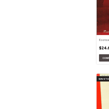
Ecotox
$24.
SIN ST