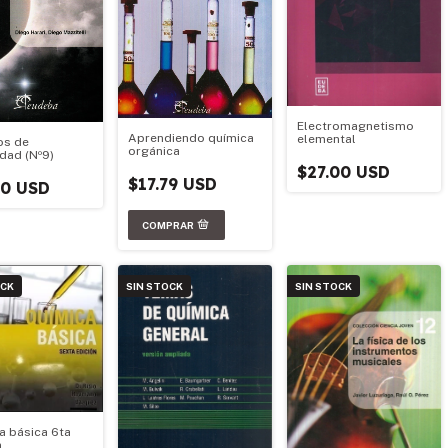
Electromagnetismo
Aprendiendo química
elemental
os de
orgánica
idad (Nº9)
$27.00 USD
$17.79 USD
50 USD
OCK
SIN STOCK
SIN STOCK
a básica 6ta
n