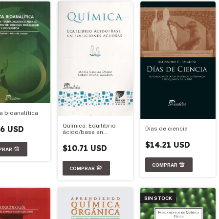
a bioanalítica
Química. Equilibrio
86 USD
Días de ciencia
ácido/base en
soluciones acuosas
$14.21 USD
$10.71 USD
SIN STOCK