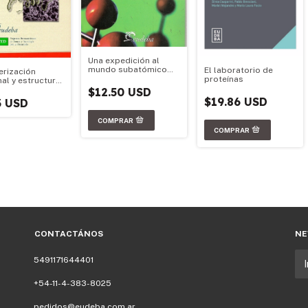
Una expedición al
mundo subatómico
El laboratorio de
erización
(Nº1)
proteínas
al y estructural
teínas
$12.50 USD
$19.86 USD
3 USD
CONTACTÁNOS
NE
5491171644401
+54-11-4-383-8025
pedidos@eudeba.com.ar