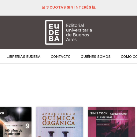
📊 3 CUOTAS SIN INTERÉS 📊
LIBRERÍAS EUDEBA
CONTACTO
QUIÉNES SOMOS
CÓMO C
OCK
SIN STOCK