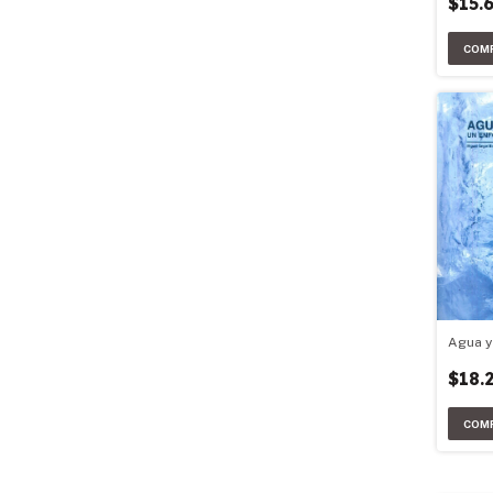
$15.
Agua y
$18.