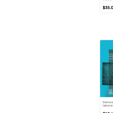
$35.
Demost
laborat
en acc