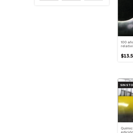
100 añ
relativ
$13.
SIN ST
Químic
edició