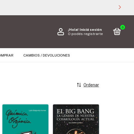
0
¡Hola!
Iniciá sesión
O podés registrarte
OMPRAR
CAMBIOS / DEVOLUCIONES
Ordenar