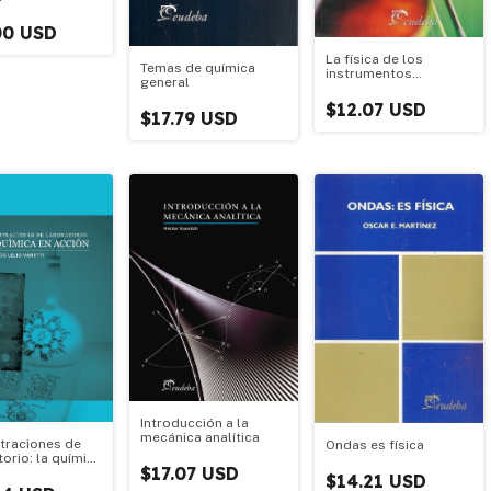
00 USD
La física de los
Temas de química
instrumentos
general
musicales (Nª12)
$12.07 USD
$17.79 USD
Introducción a la
mecánica analítica
raciones de
Ondas es física
orio: la química
$17.07 USD
ión
$14.21 USD