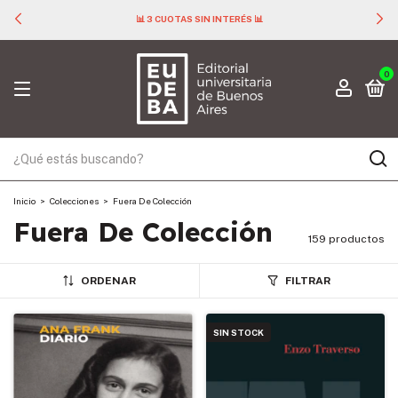
🚚 ENVÍO GRATIS PARA TODAS LAS COMPRAS SUPERIORES A $ 40.000 🚚
0
Inicio
>
Colecciones
>
Fuera De Colección
Fuera De Colección
159 productos
ORDENAR
FILTRAR
SIN STOCK