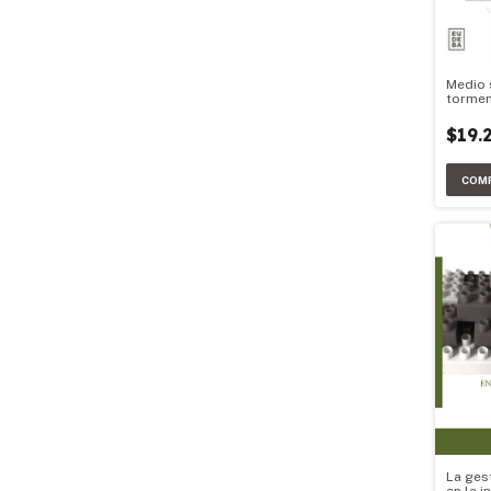
Medio 
torme
$19.
La ges
en la i