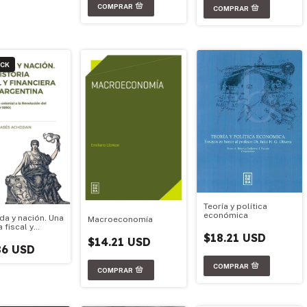
OCK
Teoría y política
económica
da y nación. Una
Macroeconomía
a fiscal y
era de la
$18.21 USD
$14.21 USD
ina
86 USD