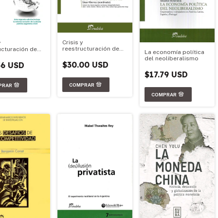
Crisis y
y
reestructuración de
ucturación de
La economía política
deuda soberana
soberana (2da
del neoliberalismo
n)
$30.00 USD
36 USD
$17.79 USD