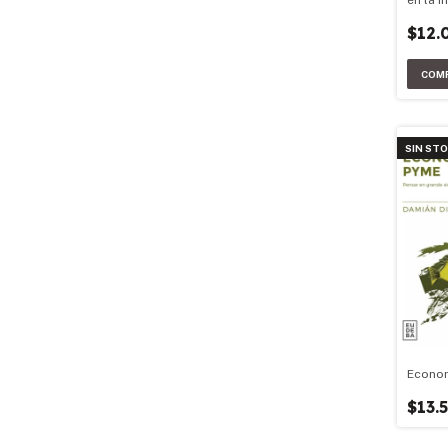
iberoa
$12.
SIN ST
Econo
$13.