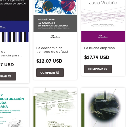
La economía en
La buena empresa
 de
tiempos de default
ivencia para
$17.79 USD
s del siglo XXI
$12.07 USD
07 USD