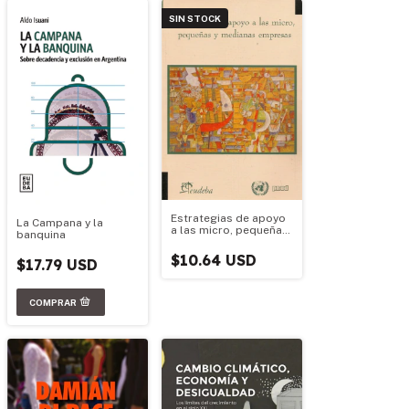
SIN STOCK
Estrategias de apoyo
La Campana y la
a las micro, pequeñas
banquina
y medianas empresas
$10.64 USD
$17.79 USD