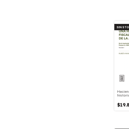
SIN ST
Hacien
histori
financi
argent
$19.