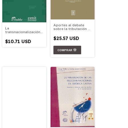
Aportes al debate
La
sobre la tributación en
transnacionalización
América Latina
de la economía
$25.57 USD
argentina
$10.71 USD