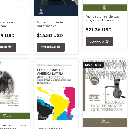
Aplicaciones de los
seguros de personas
siglo entre
Microeconomía
a la gestión actuarial
ntas
heterodoxa
$21.36 USD
29 USD
$13.50 USD
SIN STOCK
tión como clave
ntegración