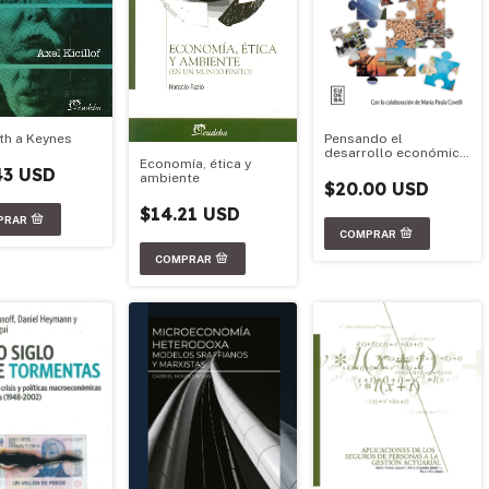
th a Keynes
Pensando el
desarrollo económico
Economía, ética y
argentino
43 USD
ambiente
$20.00 USD
$14.21 USD