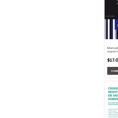
Manual
superv
editore
$17.