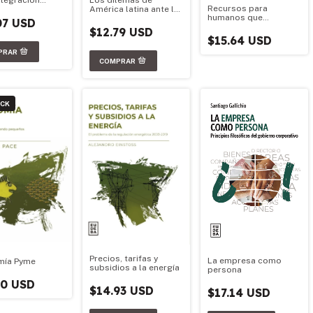
Los dilemas de
Recursos para
mericana
América latina ante la
humanos que
crisis
07 USD
gerencian
$12.79 USD
$15.64 USD
OCK
Precios, tarifas y
La empresa como
mía Pyme
subsidios a la energía
persona
50 USD
$14.93 USD
$17.14 USD