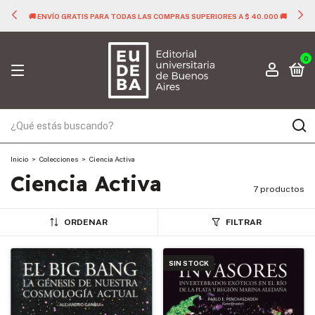
🚚 ENVÍO GRATIS PARA TODAS LAS COMPRAS SUPERIORES A $ 40.000 🚚
0
Inicio
>
Colecciones
>
Ciencia Activa
Ciencia Activa
7 productos
ORDENAR
FILTRAR
SIN STOCK