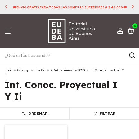
🚚 ENVÍO GRATIS PARA TODAS LAS COMPRAS SUPERIORES A $ 40.000 🚚
0
Inicio
>
Catalogo
>
Uba Xxi
>
2Do Cuatrimestre 2026
>
Int. Conoc. Proyectual I Y
Ii
Int. Conoc. Proyectual I
Y Ii
ORDENAR
FILTRAR