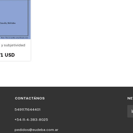
 y subjetividad
71 USD
CONTACTÁNOS
NE
5491171644401
+54-11-4-383-8025
pedidos@eudeba.com.ar