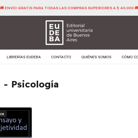
🚚 ENVÍO GRATIS PARA TODAS LAS COMPRAS SUPERIORES A $ 40.000 
LIBRERÍAS EUDEBA
CONTACTO
QUIÉNES SOMOS
CÓMO C
 - Psicología
OCK