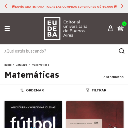
🚚 ENVÍO GRATIS PARA TODAS LAS COMPRAS SUPERIORES A $ 40.000 🚚
0
Inicio
>
Catalogo
>
Matemáticas
Matemáticas
7 productos
ORDENAR
FILTRAR