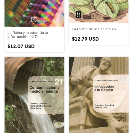
La forma de los animales
La física y la edad de la
información (Nº7)
$12.79 USD
$12.07 USD