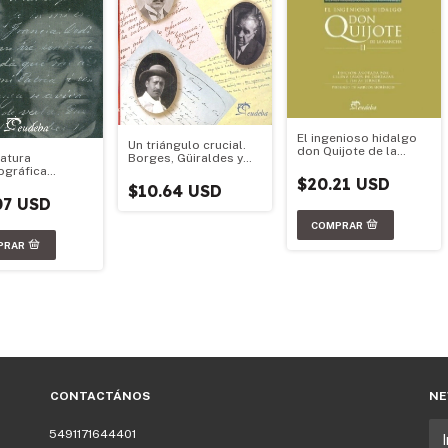
El ingenioso hidalgo
Un triángulo crucial.
don Quijote de la
Borges, Güiraldes y
ratura
Mancha. Tomo II
Lugones
ográfica
$20.21 USD
ina
$10.64 USD
07 USD
CONTACTÁNOS
NE
5491171644401